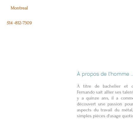
Montreal
ojet Soudure
TRAVAUX
MATÉRIAUX
P
514 -812-7309
ure professionnelle Montreal welder
À propos de l'homme ..
À titre de bachelier et d
Fernando sait allier ses talen
y a quinze ans, il a comme
découvert une passion pour 
aspects du travail du métal
simples pièces d'usage quotid